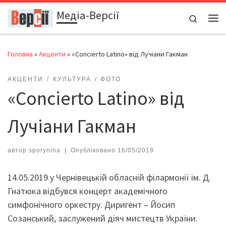
Медіа-Версії
Перейти до вмісту
Search
Ме
Головна
»
Акценти
»
«Сoncierto Latino» від Лучіани Гакман
АКЦЕНТИ
КУЛЬТУРА
ФОТО
«Сoncierto Latino» від
Лучіани Гакман
автор
sporynina
|
Опубліковано
16/05/2019
14.05.2019 у Чернівецькій обласній філармонії ім. Д.
Гнатюка відбувся концерт академічного
симфонічного оркестру. Диригент – Йосип
Созанський, заслужений діяч мистецтв України.