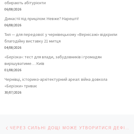
обирають абітурієнти
06/08/2026
Династії під прицілом: Невже? Нарешті!
06/08/2026
Тил — для передової: у чернівецькому «Вернісажі» відкрили
благодійну виставку 21 митця
04/08/2026
«Берізка»: тест для влади, забудовників і громадян
вирішуватиме… Київ
01/08/2026
Чернівці, історико-архітектурний ареал: війна довкола
«Берізки» триває
30/07/2026
Навігація записів
Попередній запис
ЧЕРЕЗ СИЛЬНІ ДОЩІ МОЖЕ УТВОРИТИСЯ ДЕФІЦИТ ЦУКРУ