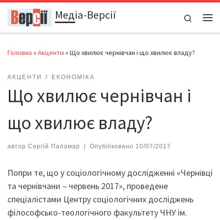
Медіа-Версії
Перейти до вмісту
Search
Ме
Головна
»
Акценти
»
Що хвилює чернівчан і що хвилює владу?
АКЦЕНТИ
ЕКОНОМІКА
Що хвилює чернівчан і
що хвилює владу?
автор
Сергій Паламар
|
Опубліковано
10/07/2017
Попри те, що у соціологічному дослідженні «Чернівці
та чернівчани – червень 2017», проведене
спеціалістами Центру соціологічних досліджень
філософсько-теологічного факультету ЧНУ ім.