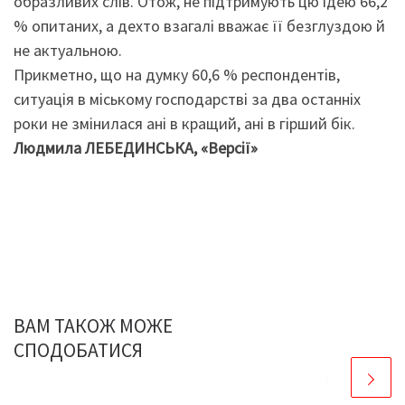
образливих слів. Отож, не підтримують цю ідею 66,2
% опитаних, а дехто взагалі вважає її безглуздою й
не актуальною.
Прикметно, що на думку 60,6 % респондентів,
ситуація в міському господарстві за два останніх
роки не змінилася ані в кращий, ані в гірший бік.
Людмила ЛЕБЕДИНСЬКА, «Версії»
ВАМ ТАКОЖ МОЖЕ
СПОДОБАТИСЯ