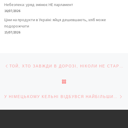
Небезпека: уряд змінює НЕ парламент
16/07/2026
Ціни на продукти в Україні: яйця дешевшають, хліб може
подорожчати
15/07/2026
Навігація записів
Попередній запис
ТОЙ, ХТО ЗАВЖДИ В ДОРОЗІ, НІКОЛИ НЕ СТАРІЄ
ПОВЕРНУТИСЯ ДО СПИС
На
У НІМЕЦЬКОМУ КЕЛЬНІ ВІДБУВСЯ НАЙБІЛЬШИЙ У ЄВРОПІ ГЕЙ-ПАРАД CHRISTOPHER STREET DAY