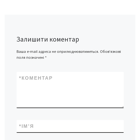
Залишити коментар
Ваша e-mail адреса не оприлюднюватиметься.
Обов’язкові
поля позначені
*
*
КОМЕНТАР
*
ІМ'Я