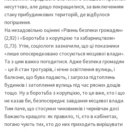
несуттєво, але дещо покращилися, за виключенням
стану прибудинкових територій, де відбулося
погіршення.
На незадовільно оцінені «Рівень безпеки громадян»
(2,92) і «Боротьба з корупцією та хабарництвом»
(1,73). Утім, соціологи зазначили, що ці показники
«лише опосередковано стосуються місцевої влади».
Та з цим важко погодитися. Адже безпека громадян
– це й стан тротуарів, і нічне освітлення вулиць, і
балкони, що бува падають, і загроза підтоплень
будинків і затоплення вулиць під час рясних дощів
тощо. Ну а боротьба з корупцією, то це вже, хто і що
не казав би, безпосереднє завдання місцевої влади.
Тим паче, що стосунки чиновників і чернівчан досі
бажають кращого: як правило, ті, хто в кабінетах,
погано чують тих, хто до них приходить вирішувати