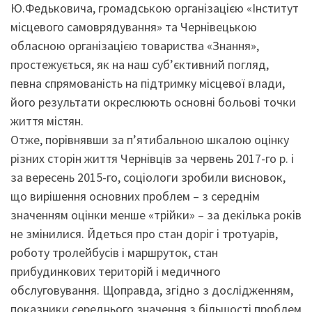
Ю.Федьковича, громадською організацією «Інститут
місцевого самоврядування» та Чернівецькою
обласною організацією товариства «Знання»,
простежується, як на наш суб’єктивний погляд,
певна спрямованість на підтримку місцевої влади,
його результати окреслюють основні больові точки
життя містян.
Отже, порівнявши за п’ятибальною шкалою оцінку
різних сторін життя Чернівців за червень 2017-го р. і
за вересень 2015-го, соціологи зробили висновок,
що вирішення основних проблем – з середнім
значенням оцінки менше «трійки» – за декілька років
не змінилися. Йдеться про стан доріг і тротуарів,
роботу тролейбусів і маршруток, стан
прибудинкових територій і медичного
обслуговування. Щоправда, згідно з дослідженням,
показники середнього значення з більшості проблем