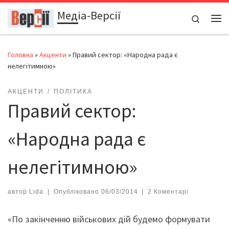
Медіа-Версії
Перейти до вмісту
Search
Ме
Головна
»
Акценти
»
Правий сектор: «Народна рада є
нелегітимною»
АКЦЕНТИ
ПОЛІТИКА
Правий сектор:
«Народна рада є
нелегітимною»
автор
Lida
|
Опубліковано
06/03/2014
|
2 Коментарі
«По закінченню військових дій будемо формувати