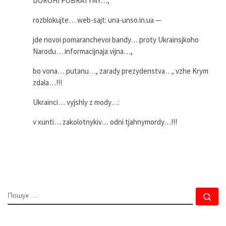
DOROHI POBRATYMY…,
rozblokujte… web-sajt: una-unso.in.ua —
jde novoi pomaranchevoi bandy… proty Ukrainsjkoho
Narodu… informacijnaja vijna…,
bo vona… putanu…, zarady prezydenstva…, vzhe Krym
zdala…!!!
Ukrainci… vyjshly z mody…:
v xunti… zakolotnykiv… odni tjahnymordy…!!!
ПОШУК
По