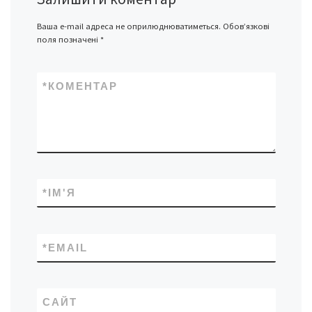
Ваша e-mail адреса не оприлюднюватиметься.
Обов’язкові
поля позначені
*
*
КОМЕНТАР
*
ІМ'Я
*
EMAIL
САЙТ