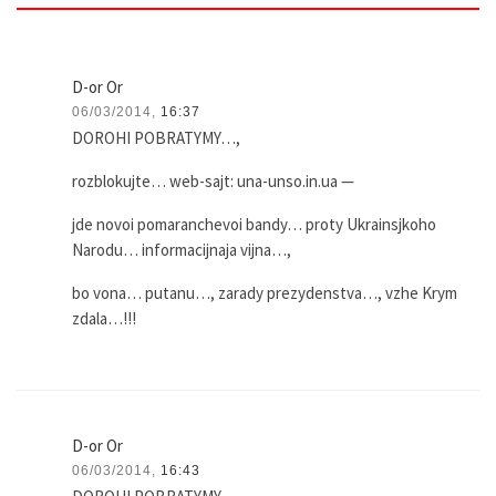
D-or Or
06/03/2014,
16:37
DOROHI POBRATYMY…,
rozblokujte… web-sajt: una-unso.in.ua —
jde novoi pomaranchevoi bandy… proty Ukrainsjkoho
Narodu… informacijnaja vijna…,
bo vona… putanu…, zarady prezydenstva…, vzhe Krym
zdala…!!!
D-or Or
06/03/2014,
16:43