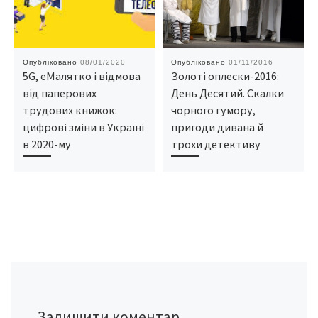
Опубліковано
08/01/2020
Опубліковано
01/11/2016
5G, еМалятко і відмова
Золоті оплески-2016:
від паперових
День Десятий. Скалки
трудових книжок:
чорного гумору,
цифрові зміни в Україні
пригоди дивана й
в 2020-му
трохи детективу
Залишити коментар