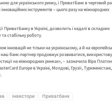
льною для українського ринку, і ПриватБанк в черговий ра
 інноваційних інструментів – цього разу на міжнародних
ї ПриватБанку в Україні, дозволить і надалі в складних
 та стабільну роботу.
ом інновацій не тільки на українському, а й на європейс
що наш банк-партнер продовжує розвиватися, використов
естиції на міжнародних ринках», – зазначила Віра Платон
erCard Europe в Україні, Молдові, Грузії, Туркменістані,
.
ма
інвестори
Приватбанк