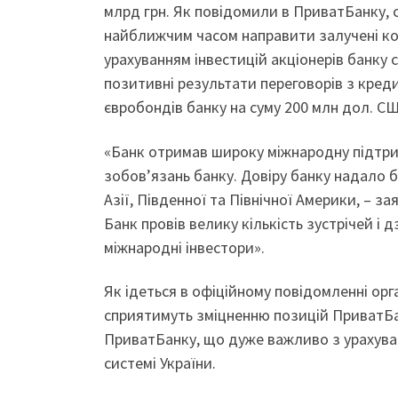
млрд грн. Як повідомили в ПриватБанку, 
найближчим часом направити залучені кош
урахуванням інвестицій акціонерів банку
позитивні результати переговорів з кре
євробондів банку на суму 200 млн дол. СШ
«Банк отримав широку міжнародну підтри
зобов’язань банку. Довіру банку надало 
Азії, Південної та Північної Америки, – 
Банк провів велику кількість зустрічей і 
міжнародні інвестори».
Як ідеться в офіційному повідомленні ор
сприятимуть зміцненню позицій ПриватБан
ПриватБанку, що дуже важливо з урахуван
системі України.