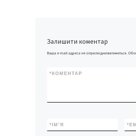
«Будівництво ка
гідроелектростан
Дністрі: енергети
незалежність чи
довкілля?» – […]
Залишити коментар
Ваша e-mail адреса не оприлюднюватиметься.
Обов
*
КОМЕНТАР
*
ІМ'Я
*
E