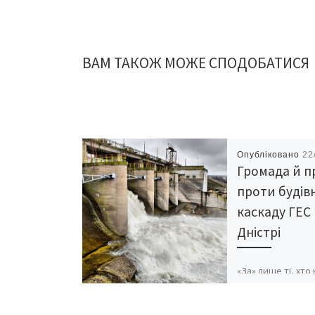
ВАМ ТАКОЖ МОЖЕ СПОДОБАТИСЯ
Опубліковано
22
Громада й п
проти будів
каскаду ГЕС
Дністрі
«За» лише ті, хто
заробить, –
«Укргідроенерго»
«Укргідропроект