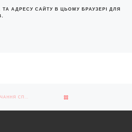
L, ТА АДРЕСУ САЙТУ В ЦЬОМУ БРАУЗЕРІ ДЛЯ
.
ПОВЕРНУТИСЯ ДО СПИС
В КІЦМАНСЬКОМУ РАЙОНІ ВИКРИТО КАНАЛ ПОСТАЧАННЯ СПИРТУ І СИГАРЕТ МАЙЖЕ НА 13 МІЛЬЙОНІВ ГРИВЕНЬ