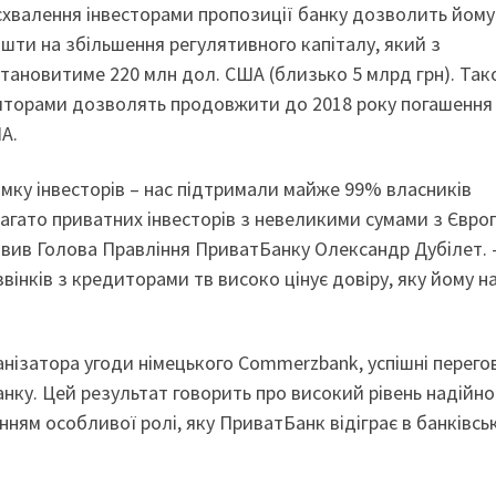
схвалення інвесторами пропозиції банку дозволить йому
ти на збільшення регулятивного капіталу, який з
 становитиме 220 млн дол. США (близько 5 млрд грн). Та
диторами дозволять продовжити до 2018 року погашення
А.
мку інвесторів – нас підтримали майже 99% власників
багато приватних інвесторів з невеликими сумами з Євро
заявив Голова Правління ПриватБанку Олександр Дубілет. 
дзвінків з кредиторами тв високо цінує довіру, яку йому 
ганізатора угоди німецького Commerzbank, успішні перего
ку. Цей результат говорить про високий рівень надійно
ням особливої ролі, яку ПриватБанк відіграє в банківсь