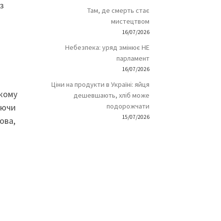
з
Там, де смерть стає
мистецтвом
16/07/2026
Небезпека: уряд змінює НЕ
парламент
16/07/2026
Ціни на продукти в Україні: яйця
ькому
дешевшають, хліб може
уючи
подорожчати
15/07/2026
ова,