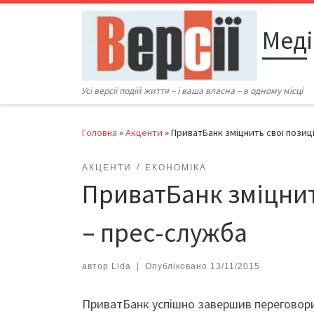
Перейти до вмісту
Меді
Усі версії подій життя – і ваша власна – в одному місці
Головна
»
Акценти
»
П​риватБанк зміцнить свої позиці
АКЦЕНТИ
ЕКОНОМІКА
П​риватБанк зміцнит
– прес-служба
автор
Lida
|
Опубліковано
13/11/2015
П​риватБанк успішно завершив переговори 