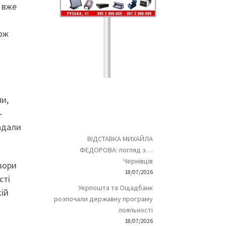
 вже
кож
пи,
–
надали
ВІДСТАВКА МИХАЙЛА
ФЕДОРОВА: погляд з…
Чернівців
вори
18/07/2026
сті
Укрпошта та Ощадбанк
кій
розпочали державну програму
лояльності
18/07/2026