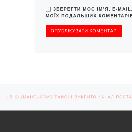
ЗБЕРЕГТИ МОЄ ІМ'Я, E-MAI
МОЇХ ПОДАЛЬШИХ КОМЕНТАРІВ
Навігація записів
Попередній запис