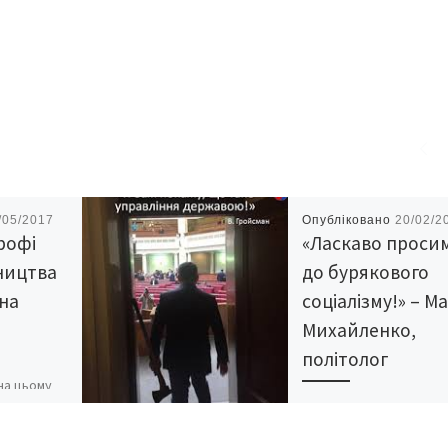
/05/2017
Опубліковано
20/02/2
рофі
«Ласкаво проси
ництва
до бурякового
 на
соціалізму!» – М
Михайленко,
політолог
 на цьому
Цифри та факти проти
 та
звіту Гройсмана про
»