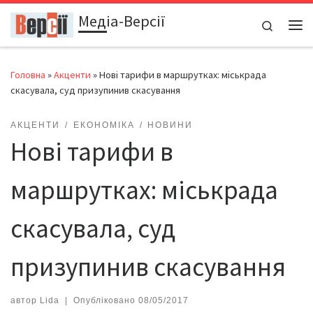
Медіа-Версії
Перейти до вмісту
Search
Ме
Головна
»
Акценти
»
Нові тарифи в маршрутках: міськрада
скасувала, суд призупинив скасування
АКЦЕНТИ
ЕКОНОМІКА
НОВИНИ
Нові тарифи в
маршрутках: міськрада
скасувала, суд
призупинив скасування
автор
Lida
|
Опубліковано
08/05/2017