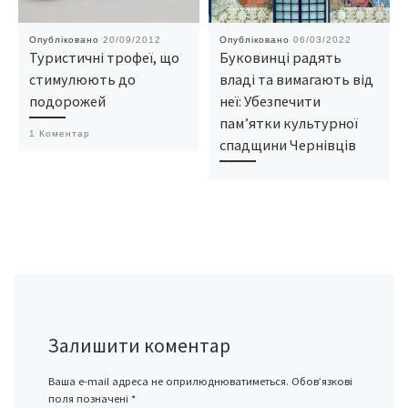
Опубліковано
20/09/2012
Опубліковано
06/03/2022
Туристичні трофеї, що
Буковинці радять
стимулюють до
владі та вимагають від
подорожей
неї: Убезпечити
пам’ятки культурної
1 Коментар
спадщини Чернівців
Залишити коментар
Ваша e-mail адреса не оприлюднюватиметься.
Обов’язкові
поля позначені
*