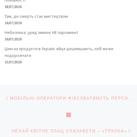
18/07/2026
Там, де смерть стає мистецтвом
16/07/2026
Небезпека: уряд змінює НЕ парламент
16/07/2026
Ціни на продукти в Україні: яйця дешевшають, хліб може
подорожчати
15/07/2026
Навігація записів
Попередній запис
МОБІЛЬНІ ОПЕРАТОРИ ФІКСУВАТИМУТЬ ПЕРСОНАЛЬНІ ДАНІ АБОНЕНТІВ, – ЗАКОНОПРОЕКТ
ПОВЕРНУТИСЯ ДО СПИС
На
НЕХАЙ КВІТНЕ ПЛАЦ ЄЛИЗАВЕТИ – «ТРАЛКА»