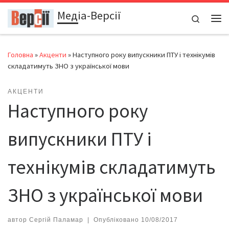
Медіа-Версії
Перейти до вмісту
Search
Ме
Головна
»
Акценти
»
Наступного року випускники ПТУ і технікумів
складатимуть ЗНО з української мови
АКЦЕНТИ
Наступного року
випускники ПТУ і
технікумів складатимуть
ЗНО з української мови
автор
Сергій Паламар
|
Опубліковано
10/08/2017