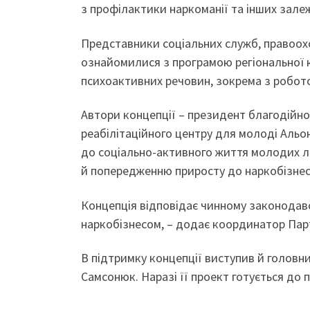
з профілактики наркоманії та інших залеж
Представники соціальних служб, правоохо
ознайомилися з програмою регіональної 
психоактивних речовин, зокрема з робото
Автори концепції – президент благодійно
реабілітаційного центру для молоді Аль
до соціально-активного життя молодих л
й попередженню приросту до наркобізнесу
Концепція відповідає чинному законодавс
наркобізнесом, – додає координатор Пар
В підтримку концепції виступив й головн
Самсонюк. Наразі її проект готується до 