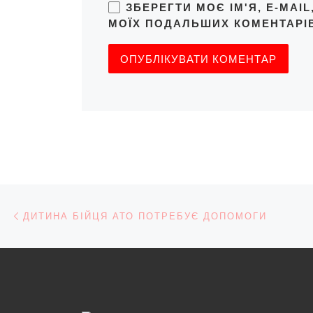
ЗБЕРЕГТИ МОЄ ІМ'Я, E-MAI
МОЇХ ПОДАЛЬШИХ КОМЕНТАРІВ
Навігація записів
Попередній запис
ДИТИНА БІЙЦЯ АТО ПОТРЕБУЄ ДОПОМОГИ