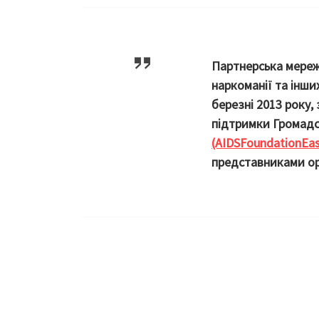
Партнерська мереж
наркоманії та інши
березні 2013 року, 
підтримки Громадс
(AIDSFoundationEa
представниками орг