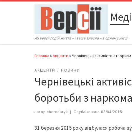
Перейти до вмісту
Меді
Усі версії подій життя – і ваша власна – в одному місці
Головна
»
Акценти
»
Чернівецькі активісти створили
АКЦЕНТИ
НОВИНИ
Чернівецькі активі
боротьби з нарком
автор
cheredaryk
|
Опубліковано
03/04/2015
31 березня 2015 року відбулася робоча зу