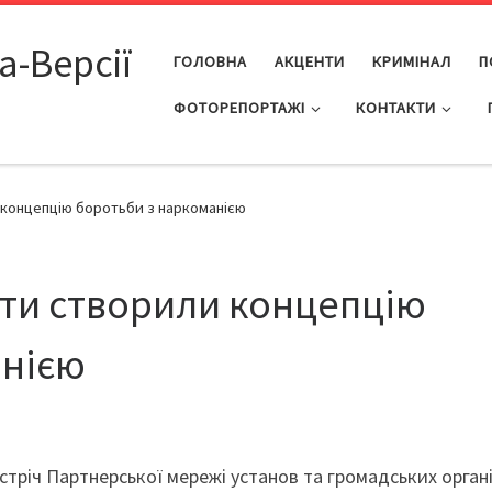
а-Версії
ГОЛОВНА
АКЦЕНТИ
КРИМІНАЛ
П
ФОТОРЕПОРТАЖІ
КОНТАКТИ
 концепцію боротьби з наркоманією
сти створили концепцію
анією
стріч Партнерської мережі установ та громадських орган