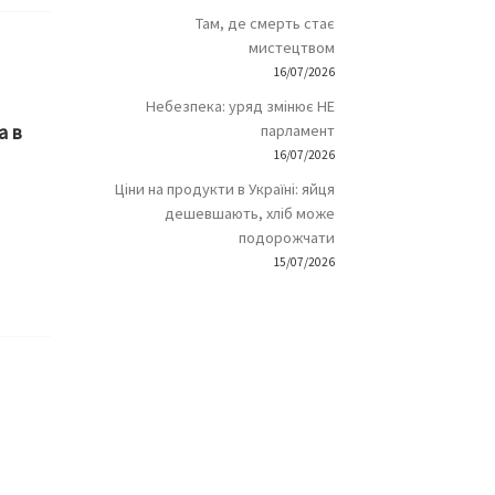
Там, де смерть стає
мистецтвом
16/07/2026
Небезпека: уряд змінює НЕ
а в
парламент
16/07/2026
Ціни на продукти в Україні: яйця
дешевшають, хліб може
подорожчати
15/07/2026