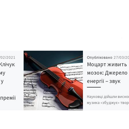
/02/2021
Опубліковано
27/03/2
 Клічук
Моцарт живить
му
мозок: Джерело
 у
енергії – звук
Науковці дійшли висно
премії
музика «збуджує» твор
ділянки мозку та напо
їх енергією. «Деякі зву
впливають як філіжанк
доброї кави» , –