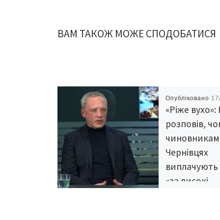
ВАМ ТАКОЖ МОЖЕ СПОДОБАТИСЯ
Опубліковано
17
«Ріже вухо»:
розповів, чо
чиновникам
Чернівцях
виплачують 
«за високі
досягнення»