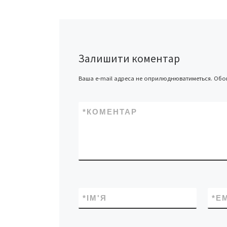
Чернівецький міс
Роман Клічук пояс
нараховується за
керівникам Черні
міської ради, і чо
січні отримали пр
Залишити коментар
високі досягненн
Ваша e-mail адреса не оприлюднюватиметься.
Обов
*
КОМЕНТАР
*
ІМ'Я
*
E