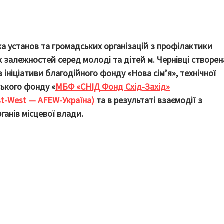
а установ та громадських організацій з профілактики
х залежностей серед молоді та дітей м. Чернівці створен
з ініціативи благодійного фонду «Нова сім’я», технічної
ького фонду «
МБФ «СНІД Фонд Схід-Захід»
st-West — AFEW-Україна)
та в результаті взаємодії з
анів місцевої влади.