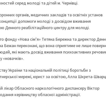
ностей серед молоді та дітей м. Чернівці.
ронних органів, медичних закладів та освітніх установ
концепції допомоги молоді з досвідом вживання
ю Денного реабілітаційного центру для молоді.
го фонду «Нова сім’я» Тетяна Бережна та директор Денн
она Бежан переконані, що вона сприятиме не лише повер
юдей, які мають досвід вживання психоактивних речовин
 «новачків».
тву України та національній політиці боротьби з
тнерської мережі, юрист за освітою, Алла Шкрета-Шварц
ий лікар Обласного наркологічного диспансеру Віктор
подання керівництву обласної адміністрації.