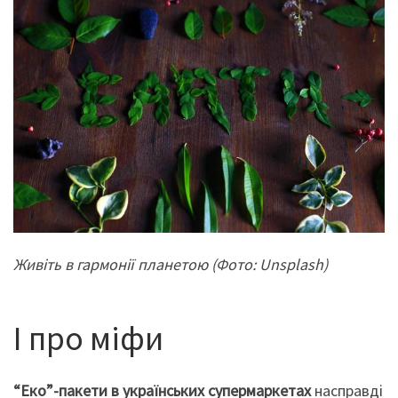
Живіть в гармонії планетою (Фото: Unsplash)
І про міфи
“Еко”-пакети в українських супермаркетах
насправді