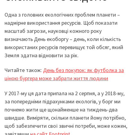
Одна з головних екологічних проблем планети –
надмірне використання ресурсів. Щоб показати
масштаб загрози, науковці кожного року
визначають День екоборгу – день, коли кількість
використаних ресурсів перевищує той обсяг, який
Земля здатна відновити за рік.
Читайте також:
День без покупок: як футболка за
ціною бургера може забрати життя людини
У 2017-му ця дата припала на 2 серпня, а у 2018-му,
за попередніми підрахунками екологів, у борг ми
почнемо жити ще щонайменше на тиждень-два
швидше. Виміряти, скільки планети йому потрібно,
щоб забезпечити свої звичні потреби, може кожен,
завітавши
на сайт Footprint
.