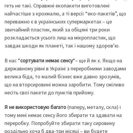
геть не такі. Справжні екопакети виготовлені
найчастіше з крохмалю, а ті версії “еко-пакетів”, що
переважно є в українських супермаркетах – це
звичайний пластик, який за обіцяні три роки
розкладається усього лиш на мікропластик, що
завдає шкоди як планеті, так і нашому здоров’ю.
В нас “
сортувати немає сенсу
“– ще й як є. Якщо на
державному рівні в Україні з переробними заводами
велика біда, то малий бізнес вже давно зрозумів,
що на вторсировині можна заробити. Тому сміливо
несіть свої пакети до пунктів прийому.
Я не використовую багато
(паперу, металу, скла) і
тому мені немає сенсу його збирати та здавати на
переробку. Попробуйте збирати таку сировину
роздільно хоча б два-три місяці – ви будете