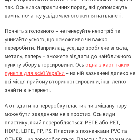
так. Ось низка практичних порад, які допоможуть
вам на початку усвідомленого життя на планеті.
Почніть з головного – не генеруйте непотріб та
уникайте усього, що неможливо чи важко
переробити. Наприклад, усе, що зроблене зі скла,
металу, паперу – зможете віддати до найближчого
пункту збору вторсировини. Ось
одна з карт таких
пунктів для всієї України
– на ній зазначені далеко не
всі місця прийому вторинної сировини, інші легко
знайти в інтернеті.
А от здати на переробку пластик чи змішану тару
може бути завданням не з простих. Ось види
пластику, який переробляється: PETE або PET,
HDPE, LDPE, PP, PS. Пластик з позначками PVC та
OTHER – не переробляється. Пластик без позначок