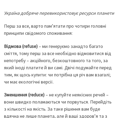
Україна добряче перевикористовує ресурси планети
Перш за все, варто пам’ятати про чотири головні
принципи свідомого споживання:
Відмова (refuse)
– ми генеруємо занадто багато
сміття, тому перш за все необхідно відмовитися від
непотребу – акційного, безкоштовного та того, за
який іноді платите й ви самі. Двічі подумайте перед
тим, як щось купити: чи потрібна ця річ вам взагалі;
чи має екологічні версії.
Зменшення (reduce)
– не купуйте неякісних речей –
вони швидко поламаються чи порвуться. Перейдіть
з кількості на якість. За таке рішення вам буде
вдячна не лише планета, але й ваші здоров’я та з