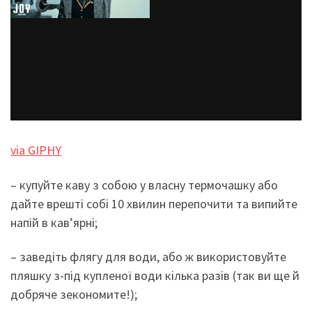
via GIPHY
– купуйте каву з собою у власну термочашку або
дайте врешті собі 10 хвилин перепочити та випийте
напій в кав’ярні;
– заведіть флягу для води, або ж використовуйте
пляшку з-під купленої води кілька разів (так ви ще й
добряче зекономите!);