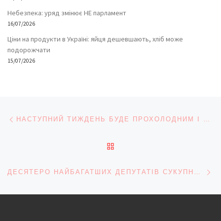
Небезпека: уряд змінює НЕ парламент
16/07/2026
Ціни на продукти в Україні: яйця дешевшають, хліб може
подорожчати
15/07/2026
Навігація записів
Попередній запис
НАСТУПНИЙ ТИЖДЕНЬ БУДЕ ПРОХОЛОДНИМ І ПОДЕКУДИ ДОЩОВИМ
ПОВЕРНУТИСЯ ДО СПИС
На
ДЕСЯТЕРО НАЙБАГАТШИХ ДЕПУТАТІВ СУКУПНО ВОЛОДІЮТЬ ВІСЬМОМА МІЛЬЯРДАМИ (!) ГРИВЕНЬ