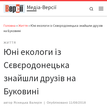
Медіа-Версії
Перейти до вмісту
Search
Ме
Головна
»
Життя
»
Юні екологи із Сєвєродонецька знайшли друзів
на Буковині
ЖИТТЯ
Юні екологи із
Сєвєродонецька
знайшли друзів на
Буковині
автор
Ясницька Валерія
|
Опубліковано
11/08/2018