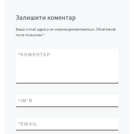
Залишити коментар
Ваша e-mail адреса не оприлюднюватиметься.
Обов’язкові
поля позначені
*
*
КОМЕНТАР
*
ІМ'Я
*
EMAIL