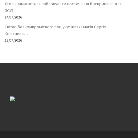
Хтось намагається заблокувати постачання боєприпасів для
ЗСУ?..
14/07/2026
Світло безкомпромісного пошуку: шлях і магія Сергія
Колісника…
13/07/2026