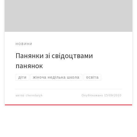
психологією спілкування, основами сучасного танцю й
самозахисту, косметології та макіяжу, журналістикою та
модою, формуванням лідерських […]
НОВИНИ
Панянки зі свідоцтвами
панянок
діти
жіноча недільна школа
освіта
автор
cheredaryk
Опубліковано
15/09/2010