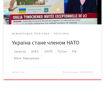
Володимира Зеленського про те, що росія, ймовірно,
готується вчинити теракт на Запорізькій […]
МІЖНАРОДНА ПОЛІТИКА
ПОЛІТИКА
Україна стане членом НАТО
загроза
ЗАЕС
НАТО
Путин
РФ
Юлія Тимошенко
автор
Lida
Опубліковано
23/06/2023