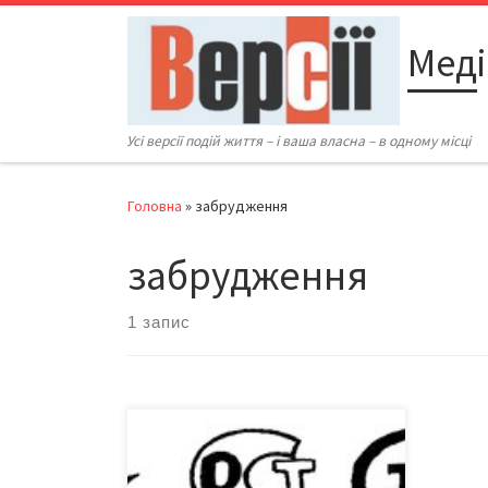
Перейти до вмісту
Меді
Усі версії подій життя – і ваша власна – в одному місці
Головна
»
забрудження
забрудження
1 запис
А без води – і ні туди, і ні сюди
Просто й зрозуміло. Народ скаже,
як зав’яже. Адже й людина на 70