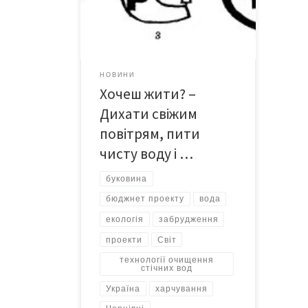
відсотків складається з води, і на
Земній кулі переважає не суша, а
водна гладь. Зрештою, саме життя
зародилося у первісному океані. Та,
попри те, що життя без Н20 […]
НОВИНИ
Хочеш жити? –
Дихати свіжим
повітрям, пити
чисту воду і …
буковина
бюджнет проекту
вода
екологія
забрудження
проекти
Світ
технології очищення
стічних вод
Україна
харчування