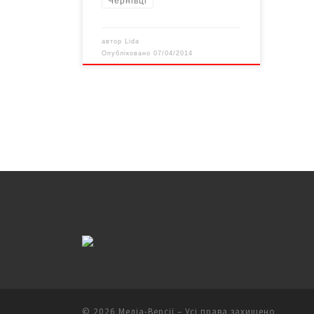
Чернівці
автор
Lida
Опубліковано
07/04/2014
© 2026
Медіа-Версії
– Усі права захищено