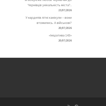
Чернівців унікальність міста?..
23/07/2026
У нардепів літні канікули – вони
втомились. А військові?
20/07/2026
«Ініціатива 143»
20/07/2026