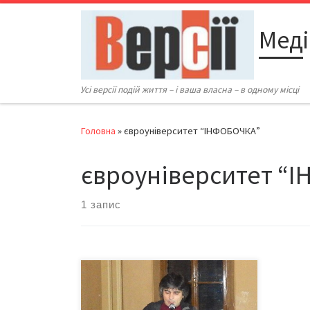
Перейти до вмісту
Меді
Усі версії подій життя – і ваша власна – в одному місці
Головна
»
євроуніверситет “ІНФОБОЧКА”
євроуніверситет “
1 запис
25 січня у приміщенні ОДА відбулася
"Інфобочка". Лектор - відомий