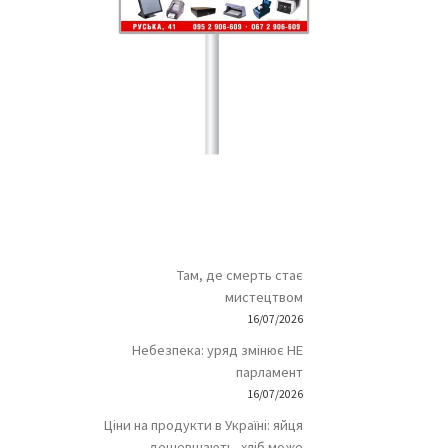
Там, де смерть стає
мистецтвом
16/07/2026
Небезпека: уряд змінює НЕ
парламент
16/07/2026
Ціни на продукти в Україні: яйця
дешевшають, хліб може