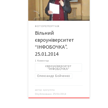
письменник та публіцист Олександр
Бойченко.
ФОТОРЕПОРТАЖ
Вільний
євроуніверситет
“ІНФОБОЧКА”.
25.01.2014
1 Коментар
євроуніверситет
"ІНФОБОЧКА"
Олександр Бойченко
автор
sporynina
Опубліковано
25/01/2014