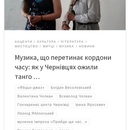
Валентина Чолкан, кандидат філологічних наук та доцент ЧНУ.
Її потужний голос, заворожлива харизма та […]
АКЦЕНТИ
КУЛЬТУРА
ЛІТЕРАТУРА
МИСТЕЦТВО
МИТЦІ
МУЗИКА
НОВИНИ
Музика, що перетинає кордони
часу: як у Чернівцях ожили
танго …
«Ябцьо-джаз»
Богдан Весоловський
Валентина Чолкан
Всеволод Чолкан
Гончаренко центр Чернівці
Ірена Яросевич
Леонід Яблонський
музична імпреза «Прийде ще час...»