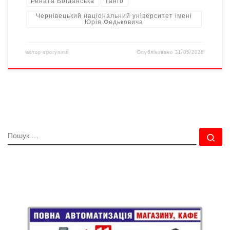
Рената Богданська
танго
Чернівецький національний університет імені
Юрія Федьковича
автор
sporynina
Опубліковано
31/05/2026
ПОШУК
По