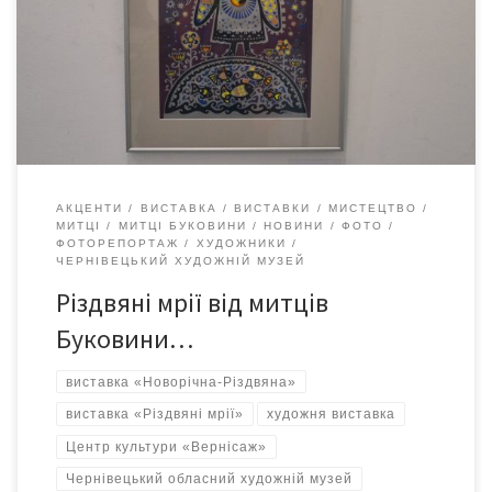
культури «Вернісаж». Представлено творчі роботи в техніці
живопису, графіки та декоративно-ужиткового мистецтва.
Тематика робіт не обмежується лише новорічними мотивами.
21 грудня – День зимового сонцестояння. Це день з
найменшою […]
АКЦЕНТИ
ВИСТАВКА
ВИСТАВКИ
МИСТЕЦТВО
МИТЦІ
МИТЦІ БУКОВИНИ
НОВИНИ
ФОТО
ФОТОРЕПОРТАЖ
ХУДОЖНИКИ
ЧЕРНІВЕЦЬКИЙ ХУДОЖНІЙ МУЗЕЙ
Різдвяні мрії від митців
Буковини…
виставка «Новорічна-Різдвяна»
виставка «Різдвяні мрії»
художня виставка
Центр культури «Вернісаж»
Чернівецький обласний художній музей