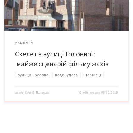
добрих три десятки років. Однак, скільки я себе пам’ятаю, ця
(недо)будова постійно […]
АКЦЕНТИ
Скелет з вулиці Головної:
майже сценарій фільму жахів
вулиця Головна
недобудова
Чернівці
автор
Сергій Паламар
Опубліковано
06/05/2019