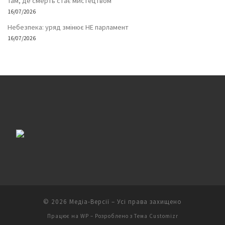
Там, де смерть стає мистецтвом
16/07/2026
Небезпека: уряд змінює НЕ парламент
16/07/2026
© 2026
Медіа-Версії
– Усі права захищено
Працює на
WP
– Розроблено з
Тема Customizr