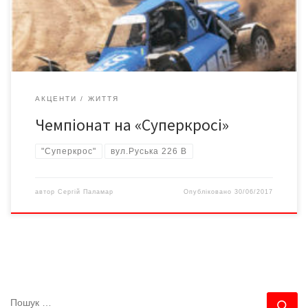
змаганнях візьмуть участь чернівецькі лідери автоспорту:
Ірина Сікорська, Павло Петраш, Нікіта Ботук, Дар’я […]
АКЦЕНТИ
ЖИТТЯ
Чемпіонат на «Суперкросі»
"Суперкрос"
вул.Руська 226 В
автор
Сергій Паламар
Опубліковано
30/06/2017
ПОШУК
По