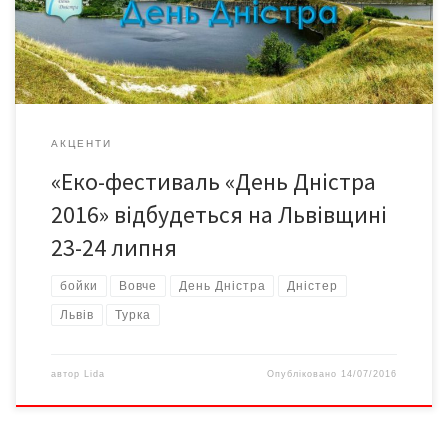
українські і бойківські традиції та сучасні тенденції. Фестиваль
запрошує провести вихідні на мальовничих бескидах […]
АКЦЕНТИ
«Еко-фестиваль «День Дністра
2016» відбудеться на Львівщині
23-24 липня
бойки
Вовче
День Дністра
Дністер
Львів
Турка
автор
Lida
Опубліковано
14/07/2016