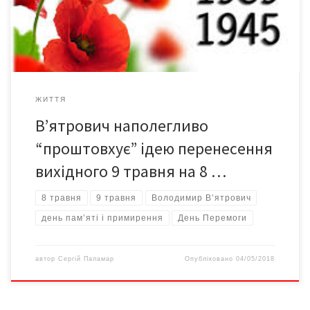
скасування вихідного 2 травня. Натомість УІНП поки що не
вдалося домогтися підтримки Мінкульту й депутатського
корпусу ідеї […]
ЖИТТЯ
В’ятрович наполегливо
“проштовхує” ідею перенесення
вихідного 9 травня на 8 …
8 травня
9 травня
Володимир В’ятрович
день пам’яті і примирення
День Перемоги
автор
Сергій Паламар
Опубліковано
04/05/2018