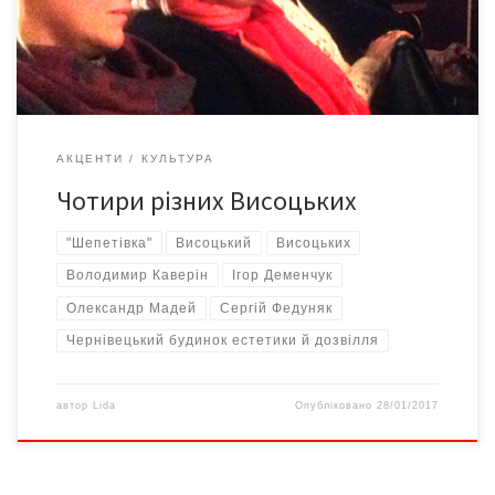
була визначальною, але свого часу Висоцький не лише
привабив до бардівської творчості мільйони своїх
шанувальників, але […]
АКЦЕНТИ
КУЛЬТУРА
Чотири різних Висоцьких
"Шепетівка"
Висоцький
Висоцьких
Володимир Каверін
Ігор Деменчук
Олександр Мадей
Сергій Федуняк
Чернівецький будинок естетики й дозвілля
автор
Lida
Опубліковано
28/01/2017