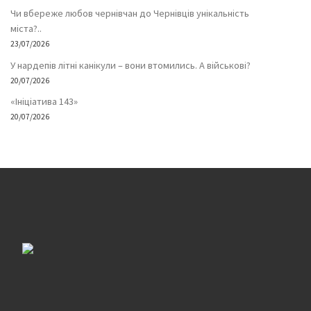
Чи вбереже любов чернівчан до Чернівців унікальність
міста?..
23/07/2026
У нардепів літні канікули – вони втомились. А військові?
20/07/2026
«Ініціатива 143»
20/07/2026