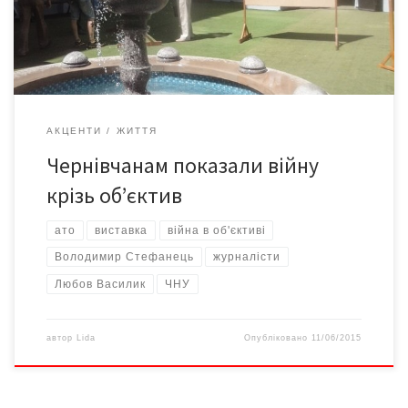
життя тих, хто захищає Україну. Володимир Стефанець
головний редактор газети […]
АКЦЕНТИ
ЖИТТЯ
Чернівчанам показали війну
крізь об’єктив
ато
виставка
війна в об'єктиві
Володимир Стефанець
журналісти
Любов Василик
ЧНУ
автор
Lida
Опубліковано
11/06/2015