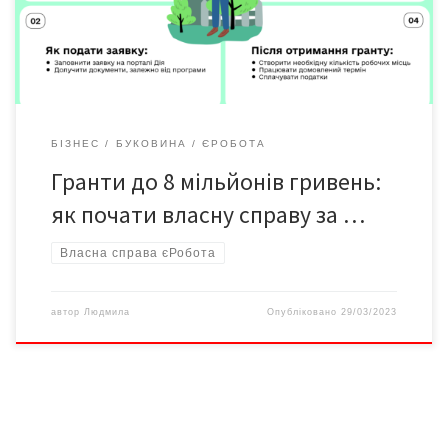
розвивати свій бізнес, і, як наслідок, підтримувати економіку,
держава продовжує допомагати вже […]
БІЗНЕС
БУКОВИНА
ЄРОБОТА
Гранти до 8 мільйонів гривень:
як почати власну справу за …
Власна справа єРобота
автор
Людмила
Опубліковано
29/03/2023