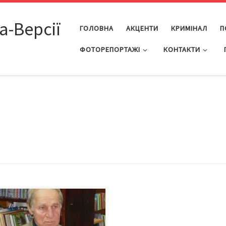
а-Версії
ГОЛОВНА
АКЦЕНТИ
КРИМІНАЛ
П
ФОТОРЕПОРТАЖІ
КОНТАКТИ
рнівецькій обласній бібліотеці
улася церемонія вручення
ратурної премії імені Віталія