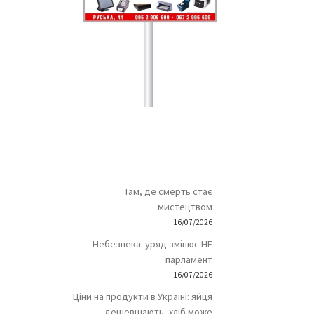
Там, де смерть стає
мистецтвом
16/07/2026
Небезпека: уряд змінює НЕ
парламент
16/07/2026
Ціни на продукти в Україні: яйця
дешевшають, хліб може