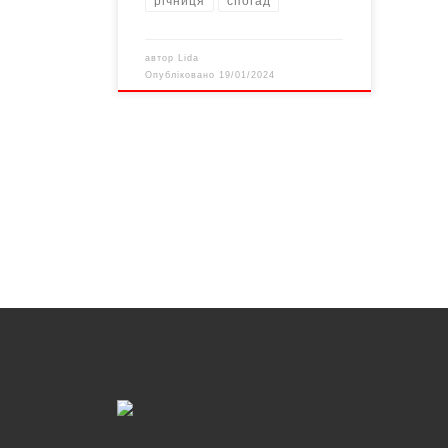
річниця
спогад
автор
Lida
Опубліковано
19/01/2024