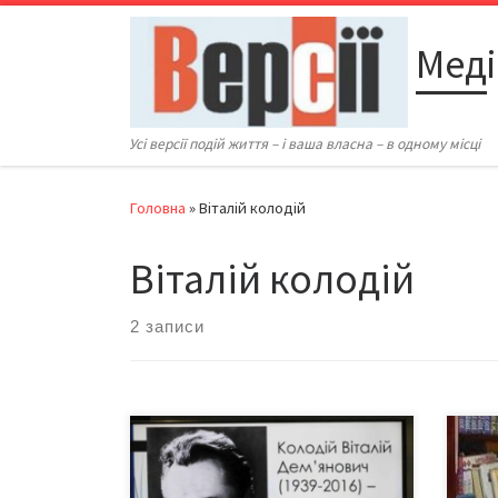
Перейти до вмісту
Меді
Усі версії подій життя – і ваша власна – в одному місці
Головна
»
Віталій колодій
Віталій колодій
2 записи
Сьогодні українському
У че
письменникові і журналістові, який
відб
спочатку навчався, а згодом понад
літе