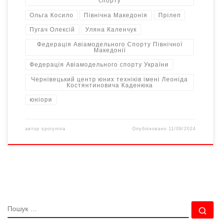
спорту
Ольга Косило
Північна Македонія
Прілеп
Пугач Олексій
Уляна Каленчук
Федерація Авіамодельного Спорту Північної
Македонії
Федерація Авіамодельного спорту України
Чернівецький центр юних техніків імені Леоніда
Костянтиновича Каденюка
юніори
автор
sporynina
Опубліковано
11/08/2024
ПОШУК
По