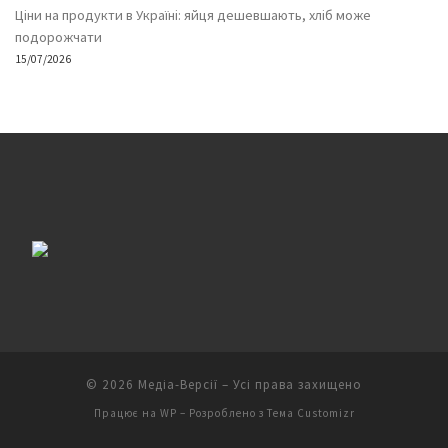
Ціни на продукти в Україні: яйця дешевшають, хліб може
подорожчати
15/07/2026
© 2026
Медіа-Версії
– Усі права захищено
Працює на
WP
– Розроблено з
Тема Customizr