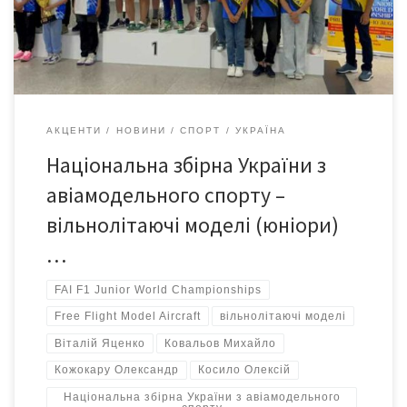
Free Flight Model Aircraft (Classes F1A, F1B, F1P) Вітаємо
Національну збірну України з авіамодельного […]
АКЦЕНТИ
НОВИНИ
СПОРТ
УКРАЇНА
Національна збірна України з
авіамодельного спорту –
вільнолітаючі моделі (юніори)
…
FAI F1 Junior World Championships
Free Flight Model Aircraft
вільнолітаючі моделі
Віталій Яценко
Ковальов Михайло
Кожокару Олександр
Косило Олексій
Національна збірна України з авіамодельного