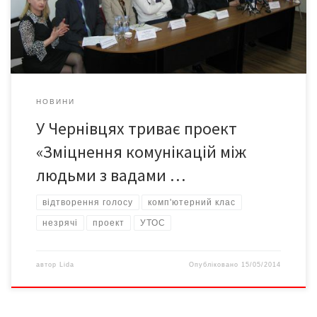
відділення в м. Сучава (Румунія), Молдовським об’єднанням
сліпих (м. Кишинів, Республіка Молдова) […]
НОВИНИ
У Чернівцях триває проект
«Зміцнення комунікацій між
людьми з вадами …
відтворення голосу
комп'ютерний клас
незрячі
проект
УТОС
автор
Lida
Опубліковано
15/05/2014