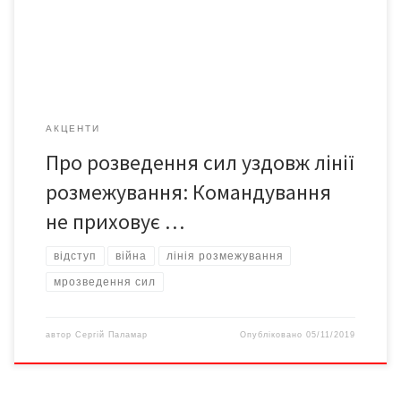
Радіо Свобода «Донбас.Реалії» за посиланням
https://www.radiosvoboda.org/a/30240369.html. […]
АКЦЕНТИ
Про розведення сил уздовж лінії
розмежування: Командування
не приховує …
відступ
війна
лінія розмежування
мрозведення сил
автор
Сергій Паламар
Опубліковано
05/11/2019