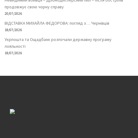
Невидимий вбивця – дрібнодисперсний пил – після обстрілів
продовжує свою чорну справу
20/07/2026
ВІДСТАВКА МИХАЙЛА ФЕДОРОВА: погляд з… Чернівців
18/07/2026
Укрпошта та Ощадбанк розпочали державну програму
лояльності
18/07/2026