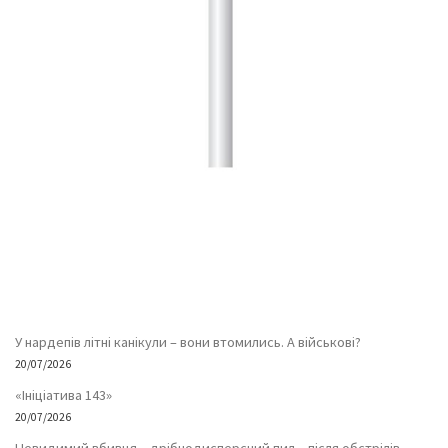
У нардепів літні канікули – вони втомились. А військові?
20/07/2026
«Ініціатива 143»
20/07/2026