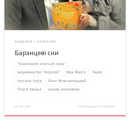
жартівливий псевдонім цілком серйозного чоловіка, викладача
Львівського національного університету ім. Івана […]
АКЦЕНТИ
КУЛЬТУРА
Баранцеві сни
"Баранцеві сниться лука"
видавництво "Апріорі"
Жак Жаб'є
Львів
Наталя Чуба
Олег Жовтанецький
Ольга Кваша
цікава економіка
автор
Lida
Опубліковано
12/08/2016