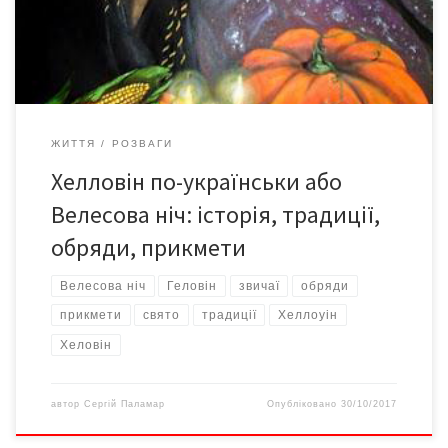
негативно, зазначаючи що це «чуже», запозичене свято.
Проте запозичена лише назва, адже в […]
ЖИТТЯ
РОЗВАГИ
Хелловін по-українськи або
Велесова ніч: історія, традиції,
обряди, прикмети
Велесова ніч
Геловін
звичаї
обряди
прикмети
свято
традиції
Хеллоуін
Хеловін
автор
Сергій Паламар
Опубліковано
30/10/2017