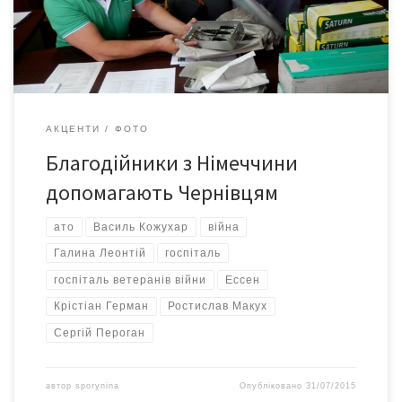
доброчинців з Німеччини.
АКЦЕНТИ
ФОТО
Благодійники з Німеччини
допомагають Чернівцям
ато
Василь Кожухар
війна
Галина Леонтій
госпіталь
госпіталь ветеранів війни
Ессен
Крістіан Герман
Ростислав Макух
Сергій Пероган
автор
sporynina
Опубліковано
31/07/2015