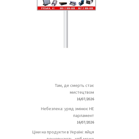
Там, де смерть стає
мистецтвом
16/07/2026
Небезпека: уряд змінює НЕ
парламент
16/07/2026
Ціни на продукти в Україні: яйця
дешевшають, хліб може