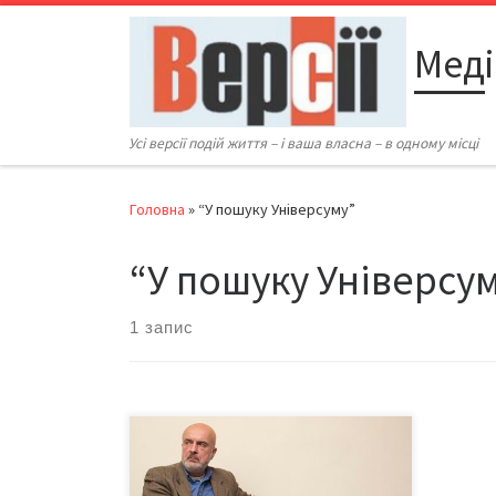
Перейти до вмісту
Меді
Усі версії подій життя – і ваша власна – в одному місці
Головна
»
“У пошуку Універсуму”
“У пошуку Універсу
1 запис
Засновник та шеф-редактор
журналів «Універсум» та «Світ
пригод» Олег Романчук