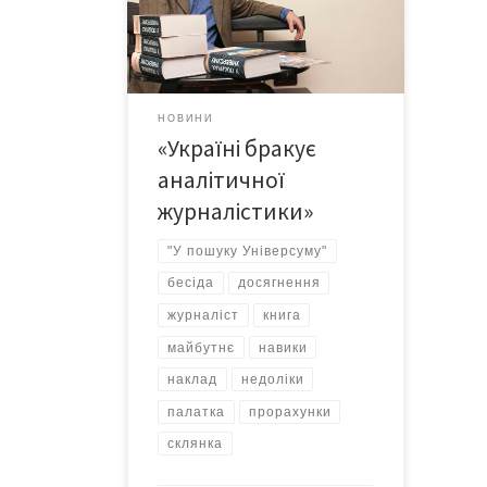
презентував у Чернівцях свою
книгу – Журналістам бракує
фаховості, – наголосив під час
навколокнижної бесіди у «Literatur
Cafe» Олег Романчук. – І коли читаю
НОВИНИ
газети, які мають непогані наклади,
«Україні бракує
а там – і безграмотність, і невміле
редагування… терпець
аналітичної
уривається! Я […]
журналістики»
"У пошуку Універсуму"
бесіда
досягнення
журналіст
книга
майбутнє
навики
наклад
недоліки
палатка
прорахунки
склянка