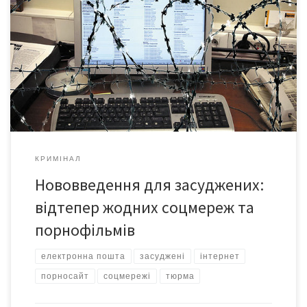
соціальні мережі, а також сайти еротичного та
порнографічного змісту. Про це йдеться в порядку організації
надання засудженим доступу до глобальної мережі Інтернет,
затвердженому 19 жовтня, пише Цензор.НЕТ. Для організації
доступу засуджених до Інтернету обладнується інтернет-клас.
Засуджені можуть створювати електронну пошту і
користуватися нею під контролем […]
КРИМІНАЛ
Нововведення для засуджених:
відтепер жодних соцмереж та
порнофільмів
електронна пошта
засуджені
інтернет
порносайт
соцмережі
тюрма