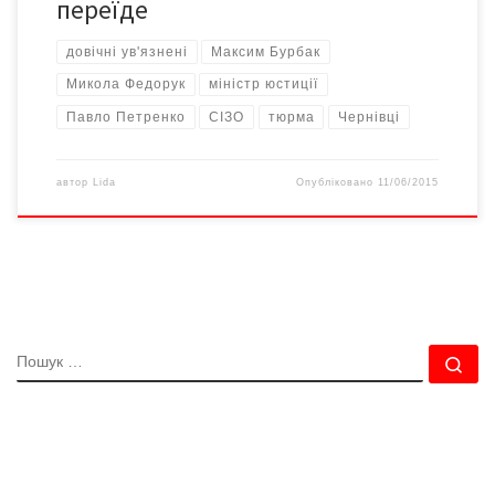
переїде
довічні ув'язнені
Максим Бурбак
Микола Федорук
міністр юстиції
Павло Петренко
СІЗО
тюрма
Чернівці
автор
Lida
Опубліковано
11/06/2015
ПОШУК
По