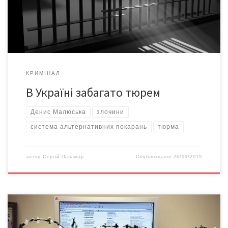
інтерв’ю програмі «Он воно як» (Bihus.Info). За його словами,
[…]
КРИМІНАЛ
В Україні забагато тюрем
Денис Малюська
злочини
система альтернативних покарань
тюрма
автор
Сергій Паламар
Опубліковано
26/09/2019
Міністерство юстиції заборонило засудженим відвідувати