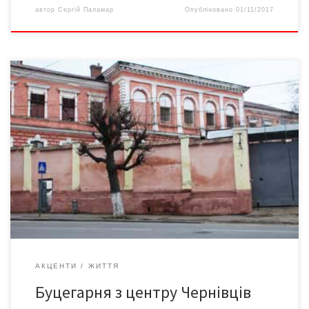
автор
Сергій Паламар
Опубліковано
01/11/2017
Два нардепи і один міністр винесли вирок тюрмі на Соборній
площі – звільнити Зовсім нещодавно обласні ЗМІ розмістили
інформацію про те, що у відремонтованих приміщеннях
тюрми – 200-річній будівлі на Соборній площі Чернівців –
сучасно обладнані камери для утримання 50 засуджених на
довічне ув’язнення і перші 14 «клієнтів» (читай: небезпечних
[…]
АКЦЕНТИ
ЖИТТЯ
Буцегарня з центру Чернівців