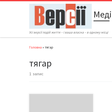
Перейти до вмісту
Меді
Усі версії подій життя – і ваша власна – в одному місці
Головна
»
тягар
тягар
1 запис
Ціна питання – 10 мільярдів
гривень Україна щороку втрачає в
мережах 21 млрд. кВт/год