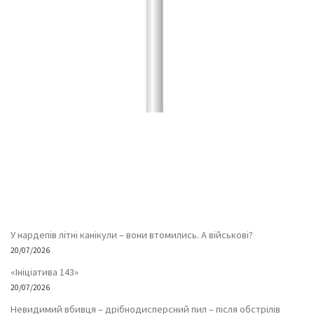
У нардепів літні канікули – вони втомились. А військові?
20/07/2026
«Ініціатива 143»
20/07/2026
Невидимий вбивця – дрібнодисперсний пил – після обстрілів