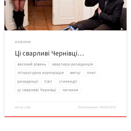
квартирі-студії, спілкуватися з громадськістю, читати лекції
для студентів, виступати з читаннями, – розповіла директор
Міжнародної літературної […]
НОВИНИ
Ці сварливі Чернівці…
високий рівень
квартира-резиденція
літературна корпорація
митці
поет
резиденції
Світ
стипендії
ці сварливі Чернівці
читання
автор
Lida
Опубліковано
28/02/2013