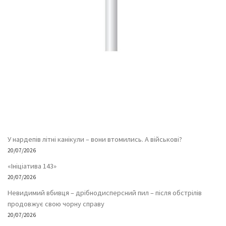
У нардепів літні канікули – вони втомились. А військові?
20/07/2026
«Ініціатива 143»
20/07/2026
Невидимий вбивця – дрібнодисперсний пил – після обстрілів
продовжує свою чорну справу
20/07/2026