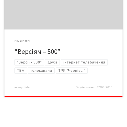
дивіться з 4 хв. http://www.youtube.com/watch?
v=LUvmb5vOlzs&feature=youtu.be&a а “Чернівці” – з 16.50.
НОВИНИ
“Версіям – 500”
"Версії - 500"
друзі
інтернет телебачення
ТВА
телеканали
ТРК "Чернівці"
автор
Lida
Опубліковано
07/08/2013