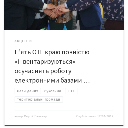
Меморандум напередодні. Повна інвентаризація майна –
нерухомості, землі, прозорість в управлінні ним, […]
АКЦЕНТИ
П’ять ОТГ краю повністю
«інвентаризуються» –
осучаснять роботу
електронними базами …
бази даних
буковина
ОТГ
територіальні громади
автор
Сергій Паламар
Опубліковано
12/04/2019