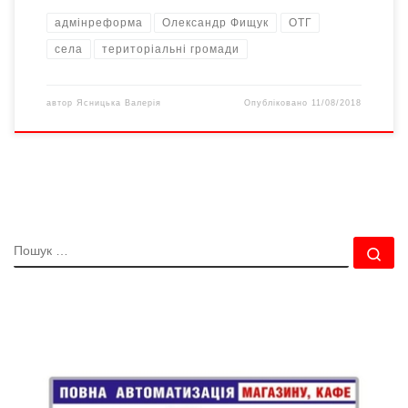
адмінреформа
Олександр Фищук
ОТГ
села
територіальні громади
автор
Ясницька Валерія
Опубліковано
11/08/2018
ПОШУК
По