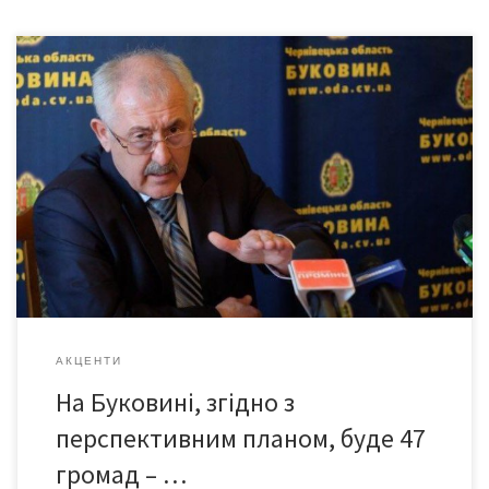
Про це голова Чернівецької облдержадміністрації Олександр
Фищук повідомив Надзвичайному і Повноважному послу Швеції
в Україні Мартіну Хагстрьому під час зустрічі з ним,
відповідаючи на запитання гостя. Амбасадор Швеції висловив
зацікавленість у співпраці з Чернівецькою областю, особливо
з об’єднаними територіальними громадами в рамках пілотного
проекту з облаштування центрів надання адміністративних
послуг […]
АКЦЕНТИ
На Буковині, згідно з
перспективним планом, буде 47
громад – …