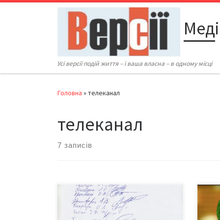
Перейти до вмісту
Меді
Усі версії подій життя – і ваша власна – в одному місці
Головна
»
телеканал
телеканал
7 записів
Пер
про 
масо