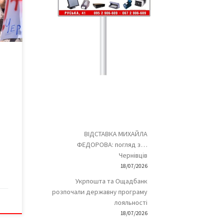
» у
ань
я
вити
о
і.
ВІДСТАВКА МИХАЙЛА
ФЕДОРОВА: погляд з…
Чернівців
18/07/2026
Укрпошта та Ощадбанк
розпочали державну програму
лояльності
18/07/2026