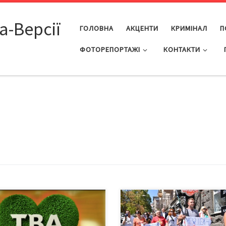
а-Версії
ГОЛОВНА
АКЦЕНТИ
КРИМІНАЛ
П
ФОТОРЕПОРТАЖІ
КОНТАКТИ
ефразовуючи відому фразу
Журналісти чернівецького
те, що «світ врятують краса і
телеканалу «ТВА» в Києві вимаг
ві розстріли», можна
відновити мовлення каналу У