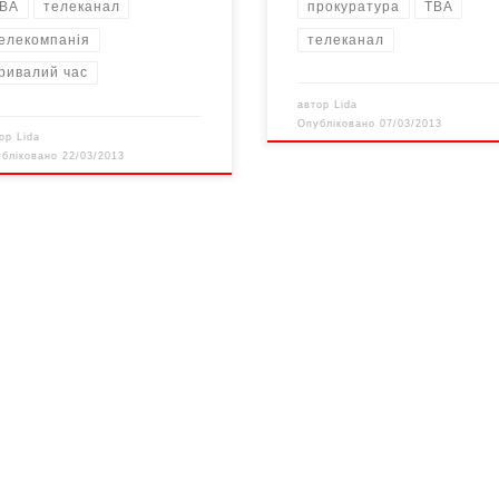
ВА
телеканал
прокуратура
ТВА
елекомпанія
телеканал
ривалий час
автор
Lida
Опубліковано
07/03/2013
тор
Lida
убліковано
22/03/2013