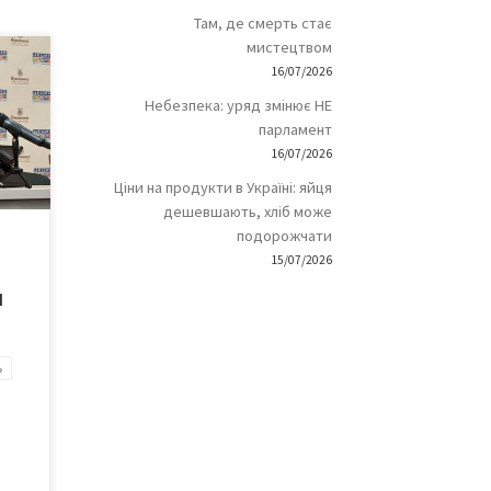
Там, де смерть стає
мистецтвом
я
16/07/2026
обою
Небезпека: уряд змінює НЕ
парламент
16/07/2026
«від
Ціни на продукти в Україні: яйця
дешевшають, хліб може
пан
подорожчати
о це
15/07/2026
і
и
ів,
ь