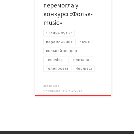
перемогла у
конкурсі «Фольк-
music»
"Фольк-музік"
переможниця
пісня
сольний концерт
творчість
телеканал
телепроект
Чернівці
автор
Lida
Опубліковано
07/12/2012