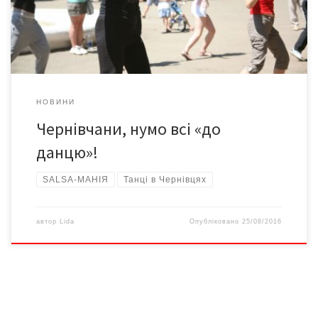
латиноамериканських танців SALSA-МАНІЯ запрошують старих і
[…]
НОВИНИ
Чернівчани, нумо всі «до
данцю»!
SALSA-МАНІЯ
Танці в Чернівцях
автор
Lida
Опубліковано
25/08/2016