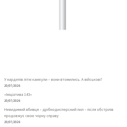
У нардепів літні канікули – вони втомились. А військові?
20/07/2026
«Ініціатива 143»
20/07/2026
Невидимий вбивця – дрібнодисперсний пил – після обстрілів
продовжує свою чорну справу
20/07/2026