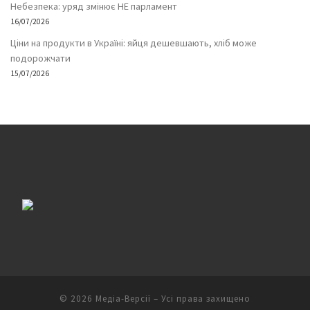
Небезпека: уряд змінює НЕ парламент
16/07/2026
Ціни на продукти в Україні: яйця дешевшають, хліб може
подорожчати
15/07/2026
© 2026
Медіа-Версії
– Усі права захищено