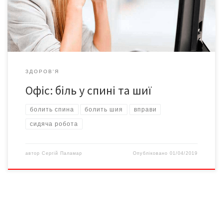
Поки ми сидимо нерухомо, у м’язах накопичується молочна
кислота. Організм зазвичай витрачає […]
ЗДОРОВ'Я
Офіс: біль у спині та шиї
болить спина
болить шия
вправи
сидяча робота
автор
Сергій Паламар
Опубліковано
01/04/2019