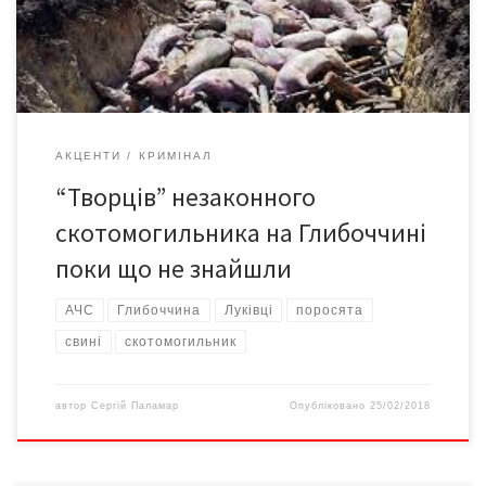
про НП та просили про допомогу. За їхнім населеним пунктом у
полі невідомі викопали яму й […]
АКЦЕНТИ
КРИМІНАЛ
“Творців” незаконного
скотомогильника на Глибоччині
поки що не знайшли
АЧС
Глибоччина
Луківці
поросята
свині
скотомогильник
автор
Сергій Паламар
Опубліковано
25/02/2018