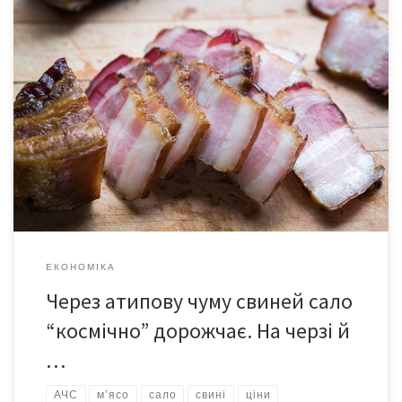
За даними експертів української асоціації постачальників
торговельних мереж, в Україні за рік усі види м’яса стали
дорожчими від 29 % до 80 %. Рекорд у зростанні ціни
встановило сало, воно дорожче на 80 %, свинина зросла в ціні
на 55 %. Про це повідомляє УНН. У порівнянні з минулим роком
свинина додала в ціні 39 […]
ЕКОНОМІКА
Через атипову чуму свиней сало
“космічно” дорожчає. На черзі й
…
АЧС
м’ясо
сало
свині
ціни