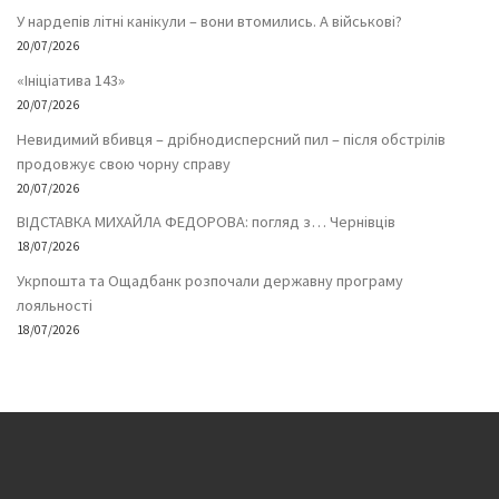
У нардепів літні канікули – вони втомились. А військові?
20/07/2026
«Ініціатива 143»
20/07/2026
Невидимий вбивця – дрібнодисперсний пил – після обстрілів
продовжує свою чорну справу
20/07/2026
ВІДСТАВКА МИХАЙЛА ФЕДОРОВА: погляд з… Чернівців
18/07/2026
Укрпошта та Ощадбанк розпочали державну програму
лояльності
18/07/2026