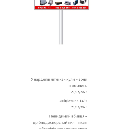
У нардепів літні канікули – вони
втомились
20/07/2026
«Ініціатива 143»
20/07/2026
Невидимий вбивця –
дрібнодисперсний пил – після
обстрілів продовжує свою