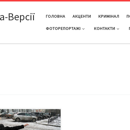
а-Версії
ГОЛОВНА
АКЦЕНТИ
КРИМІНАЛ
П
ФОТОРЕПОРТАЖІ
КОНТАКТИ
з ожеледицю та поспіх
ходів на дорозі, більшість з них
мали переломи. 31 грудня до