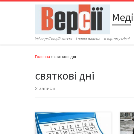
Перейти до вмісту
Меді
Усі версії подій життя – і ваша власна – в одному місці
Головна
»
святкові дні
святкові дні
2 записи
Низку робочих днів перенесли для
Чере
забезпечення раціонального
пішо
використання робочого часу та
отри