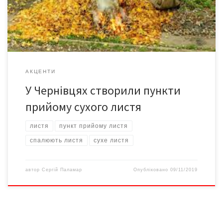
від населення і на вулиці Січових Стрільців, 43 (територія
розсадника з вирощування декоративних кущів та […]
АКЦЕНТИ
У Чернівцях створили пункти
прийому сухого листя
листя
пункт прийому листя
спалюють листя
сухе листя
автор
Сергій Паламар
Опубліковано
09/11/2019