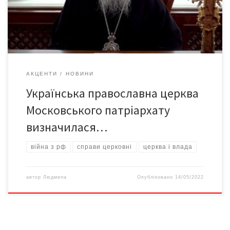
мовляв, винні, що їх убивають. А тепер про все по порядку.
Синод УПЦ МП поскаржився […]
АКЦЕНТИ
НОВИНИ
Українська православна церква
Московського патріархату
визначилася…
війна з рф
справи церковні
церква і влада
автор
Людмила
Опубліковано
14/05/2022