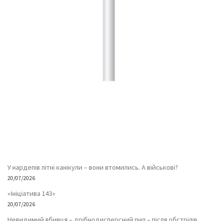
У нардепів літні канікули – вони втомились. А військові?
20/07/2026
«Ініціатива 143»
20/07/2026
Невидимий вбивця – дрібнодисперсний пил – після обстрілів