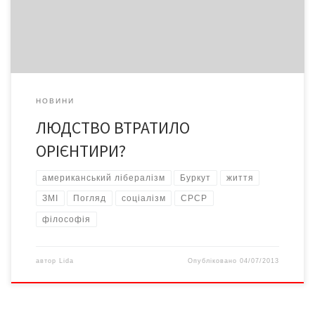
грубо порушуються тими, хто повинен стояти на їхній сторожі.
Розрив між гарними словами і реаліями життя […]
НОВИНИ
ЛЮДСТВО ВТРАТИЛО
ОРІЄНТИРИ?
американський лібералізм
Буркут
життя
ЗМІ
Погляд
соціалізм
СРСР
філософія
автор
Lida
Опубліковано
04/07/2013