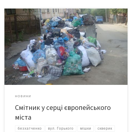
Не пощастило мешканцям будинків №7 та №9 на вул. Горького у
Чернівцях. Хоч мало би бути навпаки: будинки мають історичну
цінність. Меморіальна дошка на №7 розповідає, що в ньому
понад тридцять років мешкав видатний професор-
офтальмолог, орденоносець і заслужений діяч культури
Борис Радзіховський. А на №9 – охоронна плита пам’ятки
історії. […]
НОВИНИ
Смітник у серці європейського
міста
безхатченко
вул. Горького
мішки
скверик