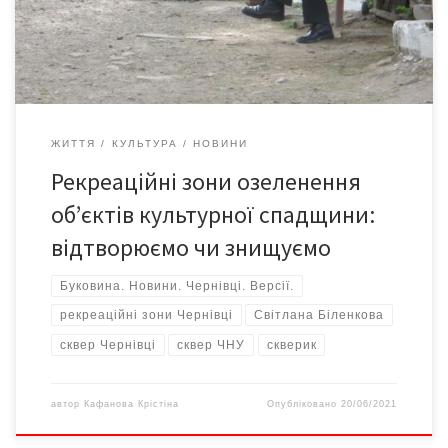
десь… «загубилася». Вчений секретар УНК ІКОМОС тих років
Світлана БІЛЕНКОВА […]
ЖИТТЯ
КУЛЬТУРА
НОВИНИ
Рекреаційні зони озеленення
об’єктів культурної спадщини:
відтворюємо чи знищуємо
Буковина. Новини. Чернівці. Версії.
рекреаційні зони Чернівці
Світлана Біленкова
сквер Чернівці
сквер ЧНУ
скверик
автор
Кафанова Крістіна
Опубліковано
20/06/2021