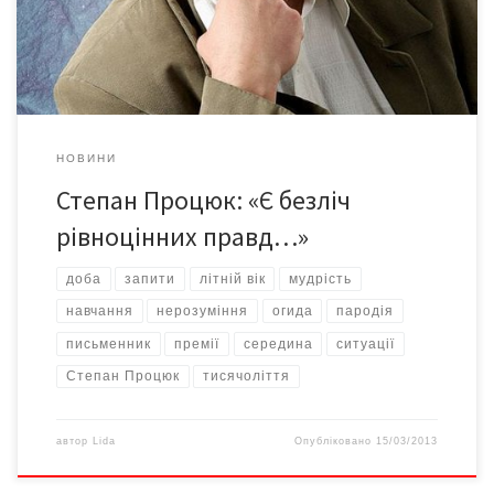
«Чорне яблуко» про наймолодшого класика української
літератури Архипа Тесленка. Цей роман став завершальною
частиною трилогії про […]
НОВИНИ
Степан Процюк: «Є безліч
рівноцінних правд…»
доба
запити
літній вік
мудрість
навчання
нерозуміння
огида
пародія
письменник
премії
середина
ситуації
Степан Процюк
тисячоліття
автор
Lida
Опубліковано
15/03/2013