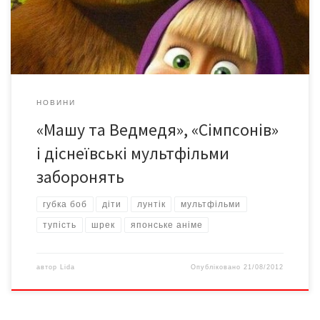
повідомлення в Інтернеті, що «…останнім часом популярні
серед дітей мультфільми «Губка Боб», «Лунтік», […]
НОВИНИ
«Машу та Ведмедя», «Сімпсонів»
і діснеївські мультфільми
заборонять
губка боб
діти
лунтік
мультфільми
тупість
шрек
японське аніме
автор
Lida
Опубліковано
21/08/2012