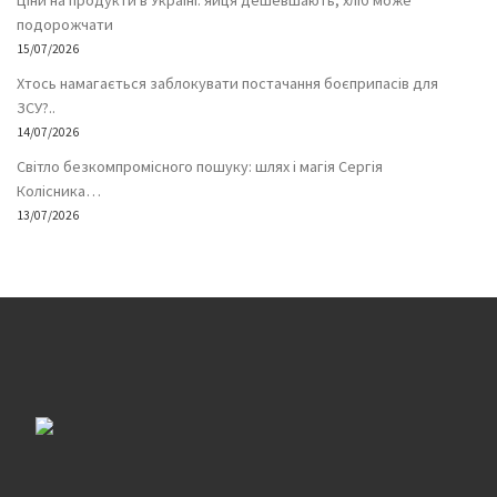
Ціни на продукти в Україні: яйця дешевшають, хліб може
подорожчати
15/07/2026
Хтось намагається заблокувати постачання боєприпасів для
ЗСУ?..
14/07/2026
Світло безкомпромісного пошуку: шлях і магія Сергія
Колісника…
13/07/2026