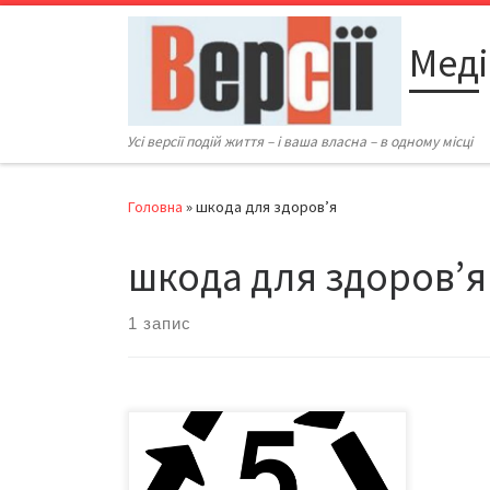
Перейти до вмісту
Меді
Усі версії подій життя – і ваша власна – в одному місці
Головна
»
шкода для здоров’я
шкода для здоров’я
1 запис
У Європі та США пиво з пластикових
пляшок уже не п’ють Ще 20 років
тому пластиковий посуд і тара для