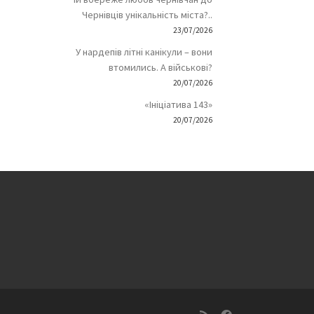
Чернівців унікальність міста?..
23/07/2026
У нардепів літні канікули – вони
втомились. А військові?
20/07/2026
«Ініціатива 143»
20/07/2026