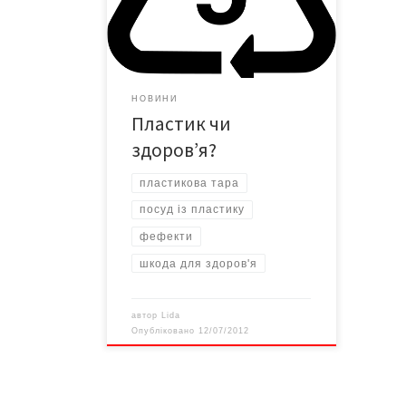
нас була дивиною. У продуктових
магазинах масло, сири та ковбаси
загортали у папір, клали у сіточки-
авоськи і несли додому. Коли
з’явилася пластикова тара, ми їй
НОВИНИ
дуже зраділи. Бо не […]
Пластик чи
здоров’я?
пластикова тара
посуд із пластику
фефекти
шкода для здоров'я
автор
Lida
Опубліковано
12/07/2012