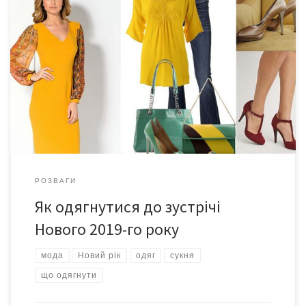
Для більшості жінок вибір одягу до зустрічі Нового року мало
чим різниться від вибору нареченого. Принаймні, це є чи не
найбільшим випробуванням року. Це ж треба вивчити головні
тенденції моди, сподобатися в цьому одягу родині чи коханому
та ще й не образити Жовту Земляну Свинку. Актуальні
кольори та відтінки для […]
РОЗВАГИ
Як одягнутися до зустрічі
Нового 2019-го року
мода
Новий рік
одяг
сукня
що одягнути