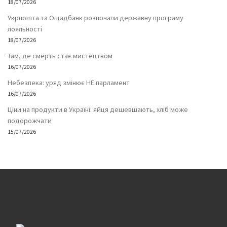
18/07/2026
Укрпошта та Ощадбанк розпочали державну програму
лояльності
18/07/2026
Там, де смерть стає мистецтвом
16/07/2026
Небезпека: уряд змінює НЕ парламент
16/07/2026
Ціни на продукти в Україні: яйця дешевшають, хліб може
подорожчати
15/07/2026