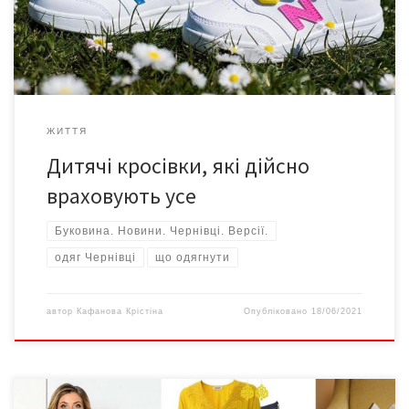
немає, якщо в клієнта є довіра. New Balance є однією з
найвідповідальніших фірм у […]
ЖИТТЯ
Дитячі кросівки, які дійсно
враховують усе
Буковина. Новини. Чернівці. Версії.
одяг Чернівці
що одягнути
автор
Кафанова Крістіна
Опубліковано
18/06/2021