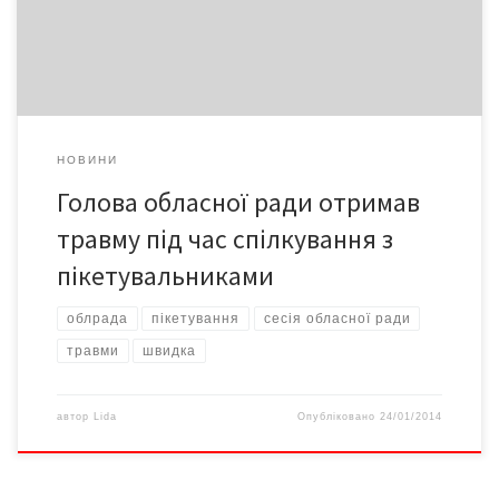
завдано удару по голові, ймовірно каменем, що спричинило
тимчасовий розлад здоров’я. За обставин, […]
НОВИНИ
Голова обласної ради отримав
травму під час спілкування з
пікетувальниками
облрада
пікетування
сесія обласної ради
травми
швидка
автор
Lida
Опубліковано
24/01/2014