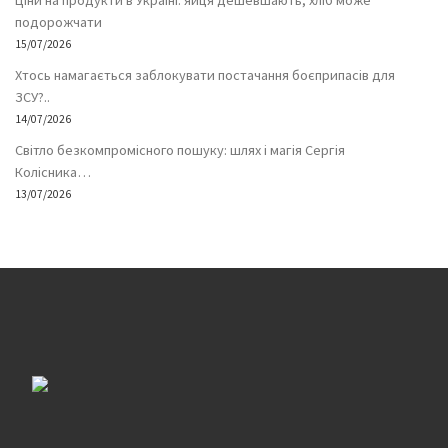
Ціни на продукти в Україні: яйця дешевшають, хліб може
подорожчати
15/07/2026
Хтось намагається заблокувати постачання боєприпасів для
ЗСУ?..
14/07/2026
Світло безкомпромісного пошуку: шлях і магія Сергія
Колісника…
13/07/2026