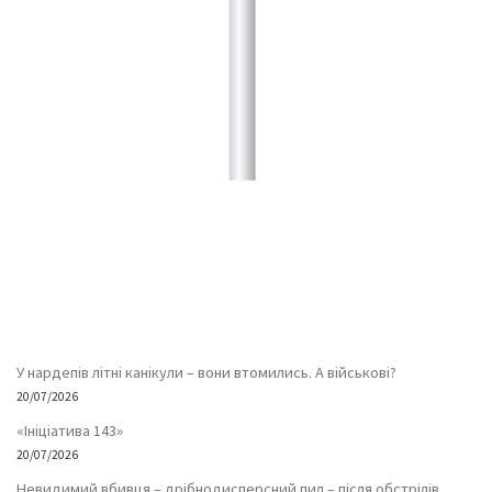
У нардепів літні канікули – вони втомились. А військові?
20/07/2026
«Ініціатива 143»
20/07/2026
Невидимий вбивця – дрібнодисперсний пил – після обстрілів