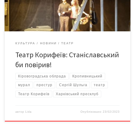
вдавалося захопити щось із наших територій, першим ділом
перейменовували міста, вулиці […]
КУЛЬТУРА
НОВИНИ
ТЕАТР
Театр Корифеїв: Станіславський
би повірив!
Кіровоградська облрада
Кропивницький
мурал
престур
Сергій Шульга
театр
Театр Корифеїв
Харківський пресклуб
автор
Lida
Опубліковано
23/02/2023